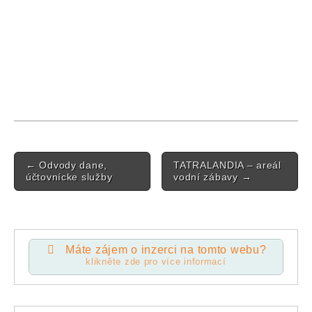
Post navigation
←
Odvody dane,
TATRALANDIA – areál
účtovnícke služby
vodní zábavy
→
Máte zájem o inzerci na tomto webu?
klikněte zde pro více informací