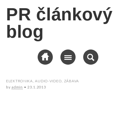
PR článkový
blog
ELEKTRONIKA, AUDIO-VIDEO
,
ZÁBAVA
by
admin
•
23.1.2013