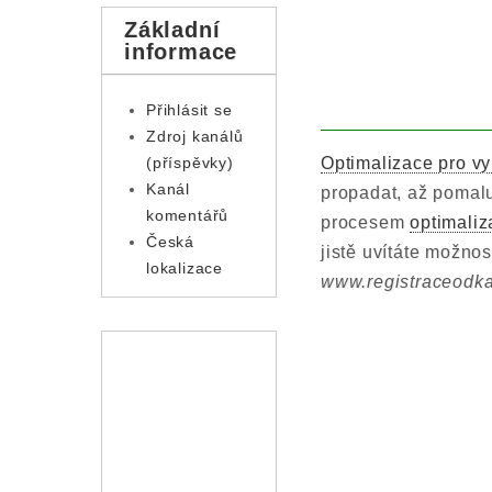
Základní
informace
Přihlásit se
Zdroj kanálů
Optimalizace pro v
(příspěvky)
Kanál
propadat, až pomal
komentářů
procesem
optimali
Česká
jistě uvítáte možnos
lokalizace
www.registraceodk