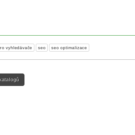
pro vyhledávače
seo
seo optimalizace
n
katalogů