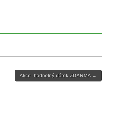
Akce -hodnotný dárek ZDARMA
→