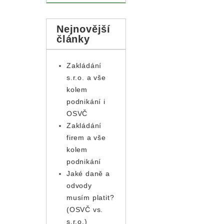
Nejnovější
články
Zakládání
s.r.o. a vše
kolem
podnikání i
OSVČ
Zakládání
firem a vše
kolem
podnikání
Jaké daně a
odvody
musím platit?
(OSVČ vs.
s.r.o.)