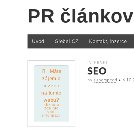
PR článkov
Úvod
Giebel.CZ
Kontakt, inzerce
Main menu
INTERNET
SEO
Máte
zájem o
by
superspeed
•
6.10
inzerci
na tomto
webu?
klikněte
zde pro
více
informací