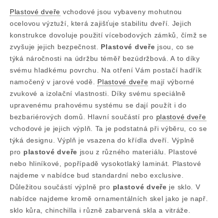
Plastové dveře
vchodové jsou vybaveny mohutnou
ocelovou výztuží, která zajišťuje stabilitu dveří. Jejich
konstrukce dovoluje použití vícebodových zámků, čímž se
zvyšuje jejich bezpečnost.
Plastové dveře
jsou, co se
týká náročnosti na údržbu téměř bezúdržbová. A to díky
svému hladkému povrchu. Na otření Vám postačí hadřík
namočený v jarové vodě.
Plastové dveře
mají výborné
zvukové a izolační vlastnosti. Díky svému speciálně
upravenému prahovému systému se dají použít i do
bezbariérových domů. Hlavní součástí pro
plastové dveře
vchodové je jejich výplň. Ta je podstatná při výběru, co se
týká designu. Výplň je vsazena do křídla dveří. Výplně
pro
plastové dveře
jsou z různého materiálu. Plastové
nebo hliníkové, popřípadě vysokotlaký laminát. Plastové
najdeme v nabídce bud standardní nebo exclusive.
Důležitou součástí výplně pro
plastové dveře
je sklo. V
nabídce najdeme kromě ornamentálních skel jako je např.
sklo kůra, chinchilla i různě zabarvená skla a vitráže.