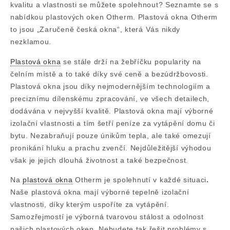
kvalitu a vlastnosti se můžete spolehnout? Seznamte se s
nabídkou plastových oken Otherm. Plastová okna Otherm
to jsou „Zaručeně česká okna“, která Vás nikdy
nezklamou.
Plastová okna
se stále drží na žebříčku popularity na
čelním místě a to také díky své ceně a bezúdržbovosti.
Plastová okna jsou díky nejmodernějším technologiím a
preciznímu dílenskému zpracování, ve všech detailech,
dodávána v nejvyšší kvalitě. Plastová okna mají výborné
izolační vlastnosti a tím šetří peníze za vytápění domu či
bytu. Nezabraňují pouze únikům tepla, ale také omezují
pronikání hluku a prachu zvenčí. Nejdůležitější výhodou
však je jejich dlouhá životnost a také bezpečnost.
Na
plastová okna
Otherm je spolehnutí v každé situaci
.
Naše plastová okna mají výborné tepelně izolační
vlastnosti, díky kterým uspoříte za vytápění.
Samozřejmostí je výborná tvarovou stálost a odolnost
našich plastových oken. Nebudete tak řešit problémy s