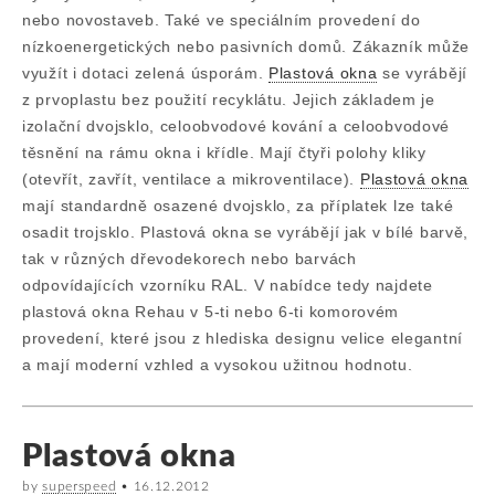
nebo novostaveb. Také ve speciálním provedení do
nízkoenergetických nebo pasivních domů. Zákazník může
využít i dotaci zelená úsporám.
Plastová okna
se vyrábějí
z prvoplastu bez použití recyklátu. Jejich základem je
izolační dvojsklo, celoobvodové kování a celoobvodové
těsnění na rámu okna i křídle. Mají čtyři polohy kliky
(otevřít, zavřít, ventilace a mikroventilace).
Plastová okna
mají standardně osazené dvojsklo, za příplatek lze také
osadit trojsklo. Plastová okna se vyrábějí jak v bílé barvě,
tak v různých dřevodekorech nebo barvách
odpovídajících vzorníku RAL. V nabídce tedy najdete
plastová okna Rehau v 5-ti nebo 6-ti komorovém
provedení, které jsou z hlediska designu velice elegantní
a mají moderní vzhled a vysokou užitnou hodnotu.
Plastová okna
by
superspeed
•
16.12.2012