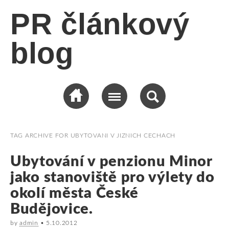
PR článkový
blog
TAG ARCHIVE FOR
UBYTOVANI V JIZNICH CECHACH
Ubytování v penzionu Minor
jako stanoviště pro výlety do
okolí města České
Budějovice.
by
admin
•
5.10.2012