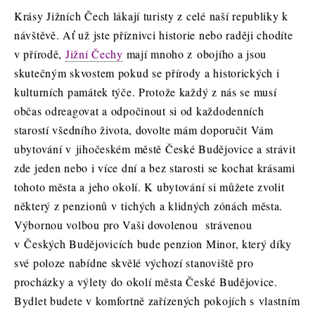
Krásy Jižních Čech lákají turisty z celé naší republiky k
návštěvě. Ať už jste příznivci historie nebo raději chodíte
v přírodě,
Jižní Čechy
mají mnoho z obojího a jsou
skutečným skvostem pokud se přírody a historických i
kulturních památek týče. Protože každý z nás se musí
občas odreagovat a odpočinout si od každodenních
starostí všedního života, dovolte mám doporučit Vám
ubytování v jihočeském městě České Budějovice a strávit
zde jeden nebo i více dní a bez starosti se kochat krásami
tohoto města a jeho okolí. K ubytování si můžete zvolit
některý z penzionů v tichých a klidných zónách města.
Výbornou volbou pro Vaši dovolenou
strávenou
v Českých Budějovicích bude penzion Minor, který díky
své poloze nabídne skvělé výchozí stanoviště pro
procházky a výlety do okolí města České Budějovice.
Bydlet budete v komfortně zařízených pokojích s vlastním