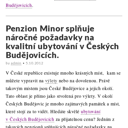
Budějovicích
.
Penzion Minor splňuje
náročné požadavky na
kvalitní ubytování v Českých
Budějovicích.
by
admin
•
5.10.2012
V České republice existuje mnoho krásných míst,
kam se
můžete vypravit na
výlety
nebo na dovolenou. Právě
takovým místem jsou České Budějovice a jejich okolí.
Tato oblast je přímo jako stvořená pro výlety. V okolí
Českých Budějovic je mnoho zajímavých památek a míst,
které stojí za to vidět. Hledáte skvělé
ubytování
v Českých Budějovicích
za přijatelnou cenu? Jedním z
takových penzionů splňujících náročné požadavky na