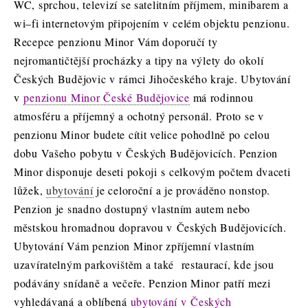
WC, sprchou, televizí se satelitním příjmem,
minibarem
a
wi
–
fi
internetovým připojením v celém objektu penzionu.
Recepce penzionu Minor Vám doporučí ty
nejromantičtější procházky a tipy na výlety do okolí
Českých Budějovic v rámci Jihočeského kraje. Ubytování
v
penzionu Minor České Budějovice
má rodinnou
atmosféru a příjemný a ochotný personál. Proto se v
penzionu Minor budete cítit velice pohodlně po celou
dobu Vašeho pobytu v Českých Budějovicích. Penzion
Minor disponuje deseti pokoji s celkovým počtem dvaceti
lůžek,
ubytování
je celoroční a je prováděno nonstop.
Penzion je snadno dostupný vlastním autem nebo
městskou hromadnou dopravou v Českých Budějovicích.
Ubytování Vám penzion Minor zpříjemní vlastním
uzavíratelným parkovištěm a také
restaurací, kde jsou
podávány snídaně a večeře. Penzion Minor patří mezi
vyhledávaná a oblíbená
ubytování v Českých