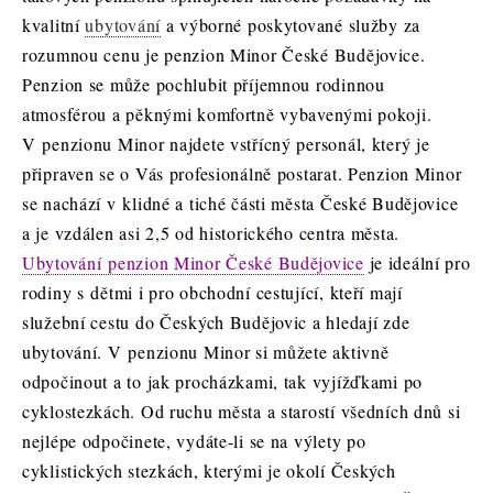
kvalitní
ubytování
a výborné poskytované služby za
rozumnou cenu je penzion Minor České Budějovice.
Penzion se může pochlubit příjemnou rodinnou
atmosférou a pěknými komfortně vybavenými pokoji.
V penzionu Minor najdete vstřícný personál, který je
připraven se o Vás profesionálně postarat. Penzion Minor
se nachází v klidné a tiché části města České Budějovice
a je vzdálen asi 2,5 od historického centra města.
Ubytování penzion Minor České Budějovice
je ideální pro
rodiny s dětmi i pro obchodní cestující, kteří mají
služební cestu do Českých Budějovic a hledají zde
ubytování. V penzionu Minor si můžete aktivně
odpočinout a to jak procházkami, tak vyjížďkami po
cyklostezkách. Od ruchu města a starostí všedních dnů si
nejlépe odpočinete, vydáte-li se na výlety po
cyklistických stezkách, kterými je okolí Českých