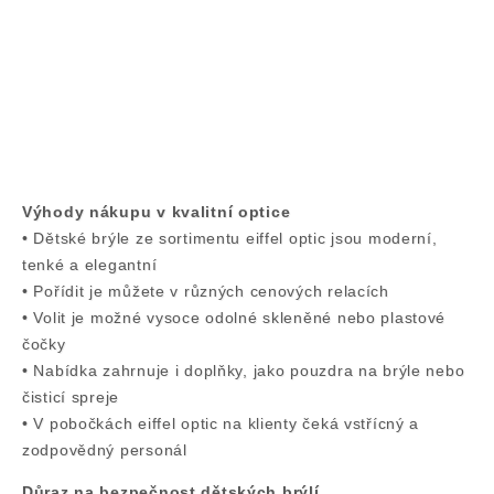
Výhody nákupu v kvalitní optice
• Dětské brýle ze sortimentu eiffel optic jsou moderní,
tenké a elegantní
• Pořídit je můžete v různých cenových relacích
• Volit je možné vysoce odolné skleněné nebo plastové
čočky
• Nabídka zahrnuje i doplňky, jako pouzdra na brýle nebo
čisticí spreje
• V pobočkách eiffel optic na klienty čeká vstřícný a
zodpovědný personál
Důraz na bezpečnost dětských brýlí