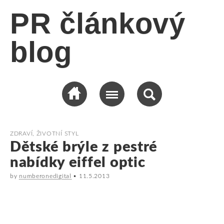
PR článkový
blog
ZDRAVÍ, ŽIVOTNÍ STYL
Dětské brýle z pestré
nabídky eiffel optic
by
numberonedigital
•
11.5.2013