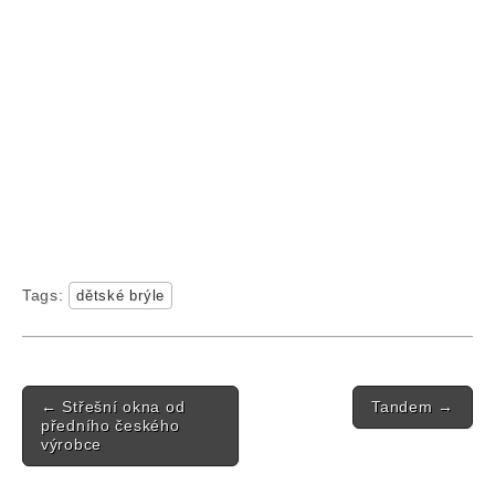
Tags:
dětské brýle
Post navigation
←
Střešní okna od
Tandem
→
předního českého
výrobce