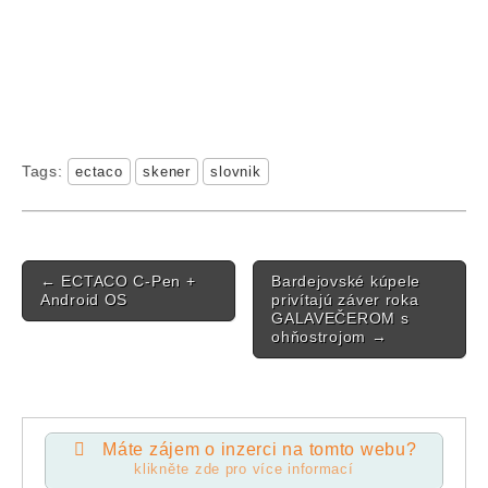
Tags:
ectaco
skener
slovnik
Post navigation
←
ECTACO C-Pen +
Bardejovské kúpele
Android OS
privítajú záver roka
GALAVEČEROM s
ohňostrojom
→
Máte zájem o inzerci na tomto webu?
klikněte zde pro více informací