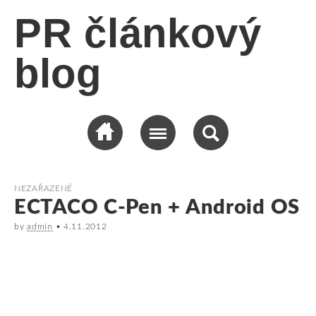
PR článkový
blog
NEZAŘAZENÉ
ECTACO C-Pen + Android OS
by
admin
•
4.11.2012