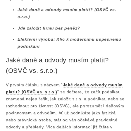
Jaké daně a odvody musím platit? (OSVČ vs.
s.r.o.)
Jde založit firmu bez peněz?
Efektivní výroba: Klíč k modernímu úspěšnému
podnikání
Jaké daně a odvody musím platit?
(OSVČ vs. s.r.o.)
V prvním článku s názvem “
Jaké daně a odvody musím
platit? (OSVČ vs. s.r.o.)
” se dočtete, že začít podnikat
znamená nejen řešit, jak založit s.r.o. a podnikat, nebo se
rozhodnout pro živnost (OSVČ), ale porozumět i daňovým
povinnostem a odvodům. Ať už podnikáte jako fyzická
nebo právnická osoba, stát od vás očekává pravidelné
odvody a přehledy. Více dalších informací již čtěte v