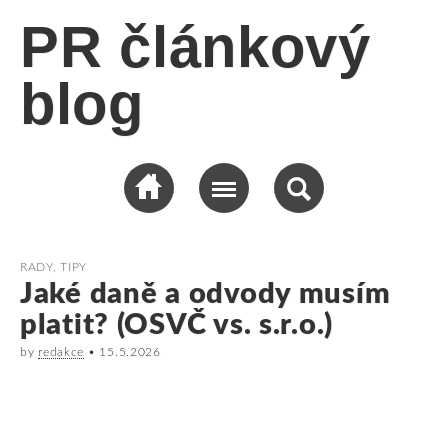
PR článkový
blog
RADY, TIPY
Jaké daně a odvody musím
platit? (OSVČ vs. s.r.o.)
by
redakce
•
15.5.2026