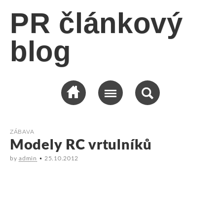
PR článkový
blog
ZÁBAVA
Modely RC vrtulníků
by
admin
•
25.10.2012