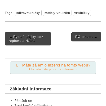
Tags:
mikrovrtulníčky
modely vrtulníků
vrtulníčky
Post navigation
←
Rychlé půjčky bez
RC letadla
→
registru a rizika
Máte zájem o inzerci na tomto webu?
klikněte zde pro více informací
Základní informace
Přihlásit se
Zdroj kanálů (příspěvky)