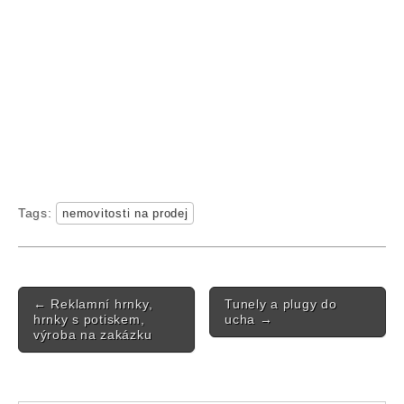
Tags:
nemovitosti na prodej
Post navigation
←
Reklamní hrnky,
Tunely a plugy do
hrnky s potiskem,
ucha
→
výroba na zakázku