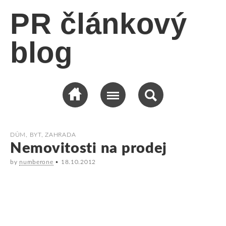
PR článkový
blog
DŮM, BYT, ZAHRADA
Nemovitosti na prodej
by
numberone
•
18.10.2012