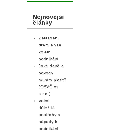
Nejnovější
články
Zakládání
firem a vše
kolem
podnikání
Jaké daně a
odvody
musím platit?
(OSVČ vs.
s.r.o.)
Velmi
důležité
postřehy a
nápady k
podnikání