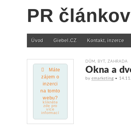
PR článkov
Úvod
Giebel.CZ
Kontakt, inzerce
Main menu
DŮM, BYT, ZAHRADA
Okna a dv
Máte
zájem o
by
emarketing
•
14.11
inzerci
na tomto
webu?
klikněte
zde pro
více
informací