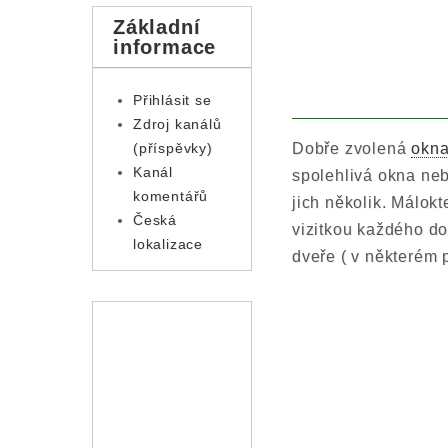
Základní
informace
Přihlásit se
Zdroj kanálů
Dobře zvolená
okna
(příspěvky)
Kanál
spolehlivá okna neb
komentářů
jich několik. Málok
Česká
vizitkou každého do
lokalizace
dveře ( v některém p