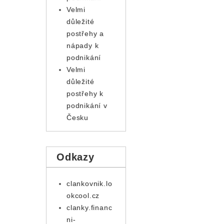
Velmi
důležité
postřehy a
nápady k
podnikání
Velmi
důležité
postřehy k
podnikání v
Česku
Odkazy
clankovnik.lo
okcool.cz
clanky.financ
ni-