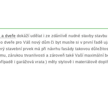
 a dveře
dokáží udělat i ze zdánlivě nudné stavby stavbu 
o dveře pro Váš nový dům či byt musíte si v první řadě uj
terý stavební prvek má při návrhu fasády takovou důležito
mu, zárukou trvanlivosti a zároveň také Vaší maximální 
řípadě i garážová vrata ) měly stylově i materiálově dopl