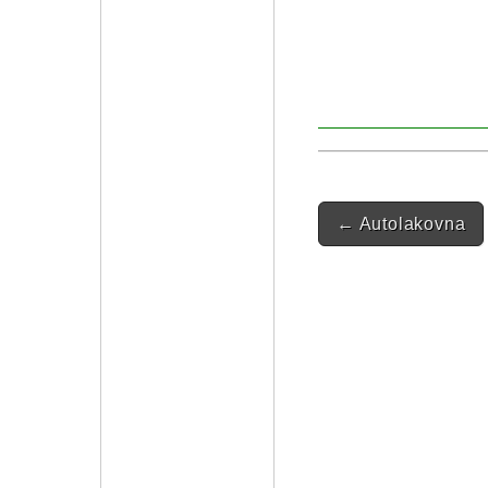
Post navigatio
←
Autolakovna