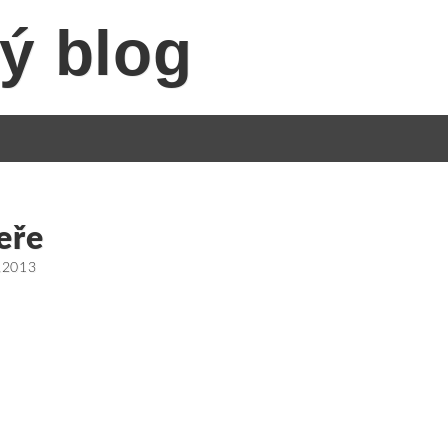
ý blog
eře
.2013