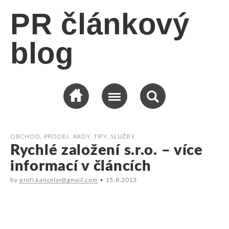
PR článkový
blog
OBCHOD, PRODEJ
,
RADY, TIPY
,
SLUŽBY
Rychlé založení s.r.o. – více
informací v článcích
by
profi.kancelar@gmail.com
•
15.8.2013