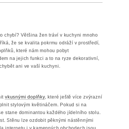
ěco chybí? Většina žen tráví v kuchyni mnoho
říká, že se kvalita pokrmu odráží v prostředí,
doplňků, které nám mohou pobyt
em na jejich funkci a to na ryze dekorativní,
chybět ani ve vaší kuchyni.
nit
vkusnými doplňky
, které ještě více zvýrazní
oplnit stylovým květináčem. Pokud si na
 se stane dominantou každého jídelního stolu.
tost. Stěnu lze ozdobit pěknými nástěnnými
 Na internetu i v kamenných obchodech jsou