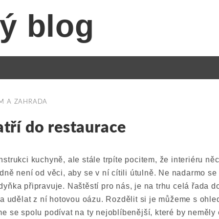
ý blog
M A ZAHRADA
patří do restaurace
trukci kuchyně, ale stále trpíte pocitem, že interiéru ně
ně není od věci, aby se v ní cítili útulně. Ne nadarmo se 
yňka připravuje. Naštěstí pro nás, je na trhu celá řada 
 a udělat z ní hotovou oázu. Rozdělit si je můžeme s ohled
e se spolu podívat na ty nejoblíbenější, které by neměly 