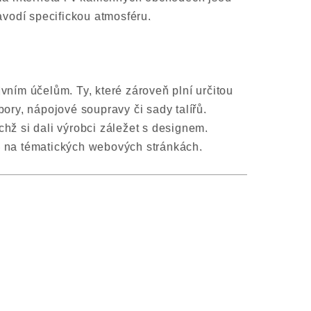
navodí specifickou atmosféru.
vním účelům. Ty, které zároveň plní určitou
íbory, nápojové soupravy či sady talířů.
chž si dali výrobci záležet s designem.
ko na tématických webových stránkách.