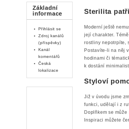
Základní
Sterilita pat
informace
Moderní ještě nemu
Přihlásit se
její charakter. Tém
Zdroj kanálů
rostliny nepotrpíte
(příspěvky)
Kanál
Postavíte-li na něj 
komentářů
hodinami či tématic
Česká
k dostání minimalist
lokalizace
Styloví pomo
Již v úvodu jsme zm
funkci, udělají i z 
Doplňkem se může st
Inspiraci můžete če