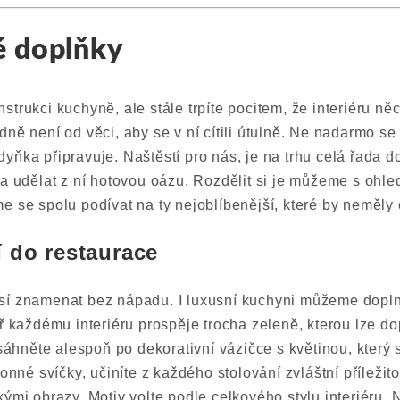
 doplňky
strukci kuchyně, ale stále trpíte pocitem, že interiéru n
ně není od věci, aby se v ní cítili útulně. Ne nadarmo se 
yňka připravuje. Naštěstí pro nás, je na trhu celá řada 
 a udělat z ní hotovou oázu. Rozdělit si je můžeme s ohled
e se spolu podívat na ty nejoblíbenější, které by neměly 
ří do restaurace
sí znamenat bez nápadu. I luxusní kuchyni můžeme dopl
ěř každému interiéru prospěje trocha zeleně, kterou lze d
, sáhněte alespoň po dekorativní vázičce s květinou, který
vonné svíčky, učiníte z každého stolování zvláštní příleži
kými obrazy. Motiv volte podle celkového stylu interiéru.