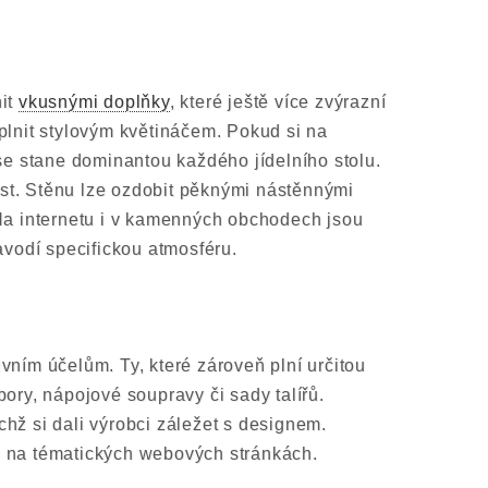
nit
vkusnými doplňky
, které ještě více zvýrazní
oplnit stylovým květináčem. Pokud si na
 se stane dominantou každého jídelního stolu.
tost. Stěnu lze ozdobit pěknými nástěnnými
 Na internetu i v kamenných obchodech jsou
navodí specifickou atmosféru.
vním účelům. Ty, které zároveň plní určitou
íbory, nápojové soupravy či sady talířů.
chž si dali výrobci záležet s designem.
ko na tématických webových stránkách.