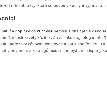
ické i retro obrázky, které se budou v kuchyni vyjímat a 
cníci
ínili, že
doplňky do kuchyně
nemusí sloužit jen k dekorati
rutinní činnosti skvělý zážitek. Za zmínku stojí elegantní př
át i nerezový kávovar, toastovač a další spotřebiče, u ni
rpat v některém z katalogů moderního bydlení, stejně ja