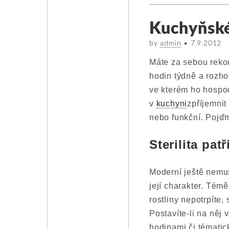
Kuchyňské
by
admin
•
7.9.2012
Máte za sebou rekon
hodin týdně a rozhod
ve kterém ho hospod
v
kuchyni
zpříjemnit
nebo funkční. Pojďm
Sterilita pat
Moderní ještě nemu
její charakter. Tém
rostliny nepotrpíte
Postavíte-li na něj 
hodinami či tématic