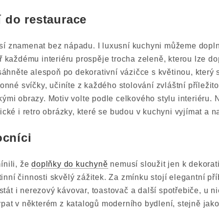
ří do restaurace
sí znamenat bez nápadu. I luxusní kuchyni můžeme dopl
ěř každému interiéru prospěje trocha zeleně, kterou lze d
, sáhněte alespoň po dekorativní vázičce s květinou, který
vonné svíčky, učiníte z každého stolování zvláštní příleži
kými obrazy. Motiv volte podle celkového stylu interiéru.
ické i retro obrázky, které se budou v kuchyni vyjímat a 
cníci
ínili, že
doplňky do kuchyně
nemusí sloužit jen k dekorati
rutinní činnosti skvělý zážitek. Za zmínku stojí elegantní př
át i nerezový kávovar, toastovač a další spotřebiče, u ni
rpat v některém z katalogů moderního bydlení, stejně ja