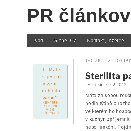
PR článkov
Úvod
Giebel.CZ
Kontakt, inzerce
Main menu
TAG ARCHIVE FOR
DŮ
Máte
Sterilita 
zájem o
inzerci
by
admin
•
7.9.2012
na tomto
Máte za sebou rekons
webu?
klikněte
hodin týdně a rozhod
zde pro
více
ve kterém ho hospod
informací
v
kuchyni
zpříjemnit
nebo funkční. Pojďm