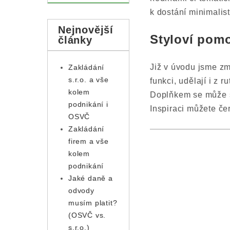
k dostání minimalist
Nejnovější
Styloví pomo
články
Již v úvodu jsme zm
Zakládání
s.r.o. a vše
funkci, udělají i z 
kolem
Doplňkem se může st
podnikání i
Inspiraci můžete če
OSVČ
Zakládání
firem a vše
kolem
podnikání
Jaké daně a
odvody
musím platit?
(OSVČ vs.
s.r.o.)