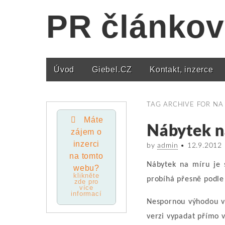
PR článkov
Úvod
Giebel.CZ
Kontakt, inzerce
Main menu
TAG ARCHIVE FOR
NA
Máte
Nábytek n
zájem o
inzerci
by
admin
•
12.9.2012
na tomto
Nábytek na míru je 
webu?
klikněte
probíhá přesně podle 
zde pro
více
informací
Nespornou výhodou výr
verzi vypadat přímo 