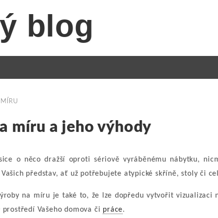
ý blog
 MÍRU
a míru a jeho výhody
sice o něco dražší oproti sériově vyráběnému nábytku, ni
Vašich představ, ať už potřebujete atypické skříně, stoly či 
oby na míru je také to, že lze dopředu vytvořit vizualizaci 
v prostředí Vašeho domova či
práce
.