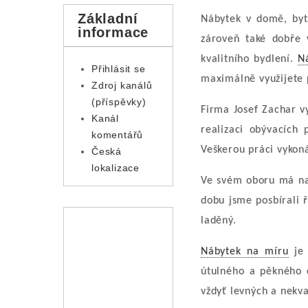
Základní
Nábytek v domě, bytě
informace
zároveň také dobře 
kvalitního bydlení.
N
Přihlásit se
maximálně využijete 
Zdroj kanálů
(příspěvky)
Firma Josef Zachar v
Kanál
realizaci obývacích 
komentářů
Veškerou práci vykon
Česká
lokalizace
Ve svém oboru má naš
dobu jsme posbírali 
laděný.
Nábytek na míru
je 
útulného a pěkného 
vždyť levných a nekv