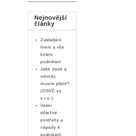
Nejnovější
články
Zakládání
firem a vše
kolem
podnikání
Jaké daně a
odvody
musím platit?
(OSVČ vs.
s.r.o.)
Velmi
důležité
postřehy a
nápady k
podnikání