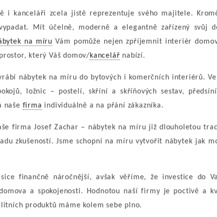
 i kanceláři zcela jistě reprezentuje svého majitele. Krom
vypadat. Mít účelně, moderně a elegantně zařízený svůj 
ábytek na míru
Vám pomůže nejen zpříjemnit interiér domov
prostor, který Váš domov/
kancelář
nabízí.
yrábí nábytek na míru do bytových i komerčních interiérů. 
pokojů, ložnic – postelí, skříní a skříňových sestav, předsín
á naše
firma
individuálně a na přání zákazníka.
e firma Josef Zachar – nábytek na míru již dlouholetou trad
řadu zkušeností. Jsme schopni na míru vytvořit nábytek jak mo
sice finančně náročnější, avšak věříme, že investice do 
domova a spokojenosti. Hodnotou naší firmy je poctivě a kv
alitních produktů máme kolem sebe plno.