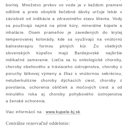
boritej. Množstvo prvkov vo vode je v každom prameni
odlišné a preto obvyklé liečebné dávky určuje lekár v
závislosti od indikácie a zdravotného stavu klienta. Vody
sa používajú najmä na pitné kúry, minerálne kúpele a
inhalácie. Osem prameňov je zavedených do krytej
temperovanej kolonády, kde sa využívajú na vnútornú
balneoterapiu formou pitných kúr. Zo všetkých
slovenských kúpeľov majú Bardejovské najširšie
indikačné zameranie. Liečia sa tu onkologické choroby,
choroby obehového a tráviaceho ústrojenstva, choroby z
poruchy látkovej výmeny a žliaz s vnútornou sekréciou,
netuberkulózne choroby dýchacích ciest, choroby z
povolania, ochorenia obličiek a močových ciest a od
minulého roka aj choroby pohybového ústrojenstva
a ženské ochorenia.
Viac informácií na :
www.kupele-bj.sk
Centrálne rezervačné oddelenie: