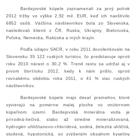
Bardejovské kúpele zaznamenali za prvý polrok
2012 tržby vo výške 2,92 mil. EUR, keď ich navštívilo
6852 osôb. Väčšina návštevníkov bola zo Slovenska,
nasledovali klienti z ČR, Ruska, Ukrajiny, Bieloruska,
Poľska, Nemecka, Rakúska a iných krajín.
Podľa údajov SACR, v roku 2011 dovolenkovalo na
Slovensku 35 122 ruských turistov, čo predstavuje oproti
roku 2010 nárast o 30,2 %. Trend rastu sa udržal aj v
prvom štvrťroku 2012, kedy k nám prišlo, oproti
rovnakému obdobiu roka 2011, o 41 % viac ruských
návštevníkov.
Bardejovské kúpele majú desať prameňov, ktoré
vyvierajú na pomerne malej ploche vo vnútornom
kúpeľnom území. Bardejovská minerálna voda je
prírodná-liečivá, slabo až stredne mineralizovaná,
hydrogén uhličitanovo-chloridová, sodná, železitá uhličitá,
studená, hypotonická, so zvýšeným obsahom kyseliny