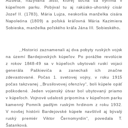
Alžbeta, nazývaná Sissi, ktorej socha sa vyníma v
kúpeľnom parku. Pobýval tu aj rakúsko-uhorský cisár
Jozef II. (1783), Mária Lujza, neskoršia manželka cisára
Napoleóna (1809) a poľská kráľovná Mária Kazimiera
Sobieska, manželka poľského kráľa Jána III. Sobieského
.
,,Historici zaznamenali aj dva pobyty ruských vojsk
na území Bardejovských kúpeľov. Po porážke revolúcie
z rokov 1848-49 sa v kúpeľoch ubytovali ruskí vojaci
generála Paškieviča a zanechali ich značne
zdevastované. Počas 1. svetovej vojny, v roku 1915
počas takzvanej ,,Brusilovovej ofenzívy“, boli kúpele opäť
poškodené. Jeden vojenský útvar bol ubytovaný priamo
v kúpeľoch. Vojnové udalosti pripomína v kúpeľnom parku
kamenný Pomník padlým ruským hrdinom z roku 1932.
V novšej histórii Bardejovské kúpele navštívil aj bývalý
ruský premiér Viktor Černomyrdin“, povedala T.
Šatanková.