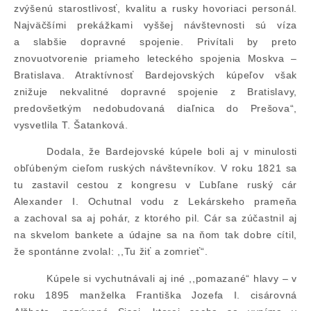
zvýšenú starostlivosť, kvalitu a rusky hovoriaci personál.
Najväčšími prekážkami vyššej návštevnosti sú víza
a slabšie dopravné spojenie. Privítali by preto
znovuotvorenie priameho leteckého spojenia Moskva –
Bratislava. Atraktívnosť Bardejovských kúpeľov však
znižuje nekvalitné dopravné spojenie z Bratislavy,
predovšetkým nedobudovaná diaľnica do Prešova“,
vysvetlila T. Šatanková.
Dodala, že Bardejovské kúpele boli aj v minulosti
obľúbeným cieľom ruských návštevníkov. V roku 1821 sa
tu zastavil cestou z kongresu v Ľubľane ruský cár
Alexander I. Ochutnal vodu z Lekárskeho prameňa
a zachoval sa aj pohár, z ktorého pil. Cár sa zúčastnil aj
na skvelom bankete a údajne sa na ňom tak dobre cítil,
že spontánne zvolal: ,,Tu žiť a zomrieť“.
Kúpele si vychutnávali aj iné ,,pomazané“ hlavy – v
roku 1895 manželka Františka Jozefa I. cisárovná