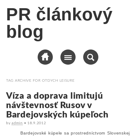
PR článkový
blog
TAG ARCHIVE FOR
OTDYCH LEISURE
Víza a doprava limitujú
návštevnosť Rusov v
Bardejovských kúpeľoch
by
admin
•
18.9.2012
Bardejovské kúpele sa prostredníctvom Slovenskej