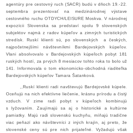
agentúry pre cestovný ruch (SACR) budú v dňoch 19.-22.
septembra prezentovať na medzinárodnej výstave
cestovného ruchu OTDYCH/LEISURE Moskva. V národnej
expozícii Slovenska sa predstaví spolu 9 slovenských
subjektov najmä z radov kúpeľov a zimných turistických
stredísk. Ruskí klienti sú, po slovenských a českých,
najpočetnejšími návštevníkmi Bardejovských kúpeľov.
Vlani absolvovalo v Bardejovských kúpeľoch pobyt 181
ruských hostí, za prvých 8 mesiacov tohto roka to bolo už
141. Informovala o tom ekonomicko-obchodná riaditeľka
Bardejovských kúpeľov Tamara Šatanková.
,,Ruskí klienti radi navštevujú Bardejovské kúpele.
Oceňujú na nich efektívne liečenie, krásnu prírodu a čistý
vzduch. V zime radi pobyt v kúpeľoch kombinujú
s lyžovaním. Zaujímajú sa aj o historické a kultúrne
pamiatky. Majú radi slovenskú kuchyňu, míňajú tradične
viac peňazí ako návštevníci z iných krajín, aj preto, že
slovenské ceny sú pre nich prijateľné. Vyžadujú však