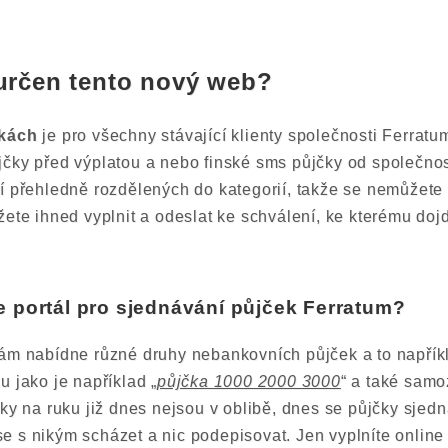
určen tento nový web?
čkách
je pro všechny stávající klienty společnosti Ferratu
jčky před výplatou a nebo finské sms půjčky od společno
í přehledně rozdělených do kategorií, takže se nemůžete z
žete ihned vyplnit a odeslat ke schválení, ke kterému doj
 portál pro sjednávání půjček Ferratum?
ám nabídne různé druhy nebankovních půjček a to napříkl
u jako je například „
půjčka 1000 2000 3000
“ a také samo
čky na ruku již dnes nejsou v oblibě, dnes se půjčky sjedn
 s nikým scházet a nic podepisovat. Jen vyplníte online 