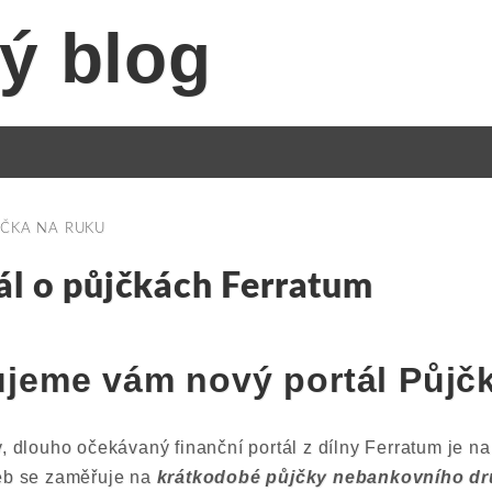
ý blog
JČKA NA RUKU
ál o půjčkách Ferratum
jeme vám nový portál Půjčk
y, dlouho očekávaný finanční portál z dílny Ferratum je na
web se zaměřuje na
krátkodobé půjčky nebankovního d