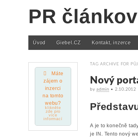
PR článkov
Úvod
Giebel.CZ
Kontakt, inzerce
Main menu
TAG ARCHIVE FOR
PŮ
Máte
Nový port
zájem o
inzerci
by
admin
•
2.10.2012
na tomto
webu?
Představu
klikněte
zde pro
více
informací
A je to konečně tad
je IN. Tento nový 