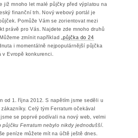
e již mnoho let malé půjčky před výplatou na
eský finanční trh. Nový webový portál je
u půjček. Pomůže Vám se zorientovat mezi
dukt právě pro Vás. Najdete zde mnoho druhů
 Můžeme zmínit například „
půjčka do 24
nuta i momentálně nejpopulárnější půjčka
á v Evropě konkurenci.
n od 1. října 2012. S napětím jsme seděli u
 zákazníky. Celý tým Ferratum očekával
ž jsme se poprvé podívali na nový web, velmi
o půjčku Ferratum nebylo nikdy jednodušší
.
še peníze můžete mít na účtě ještě dnes.