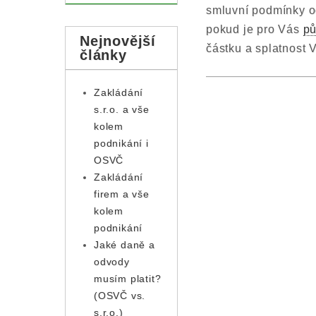
smluvní podmínky od
pokud je pro Vás
pů
Nejnovější
částku a splatnost V
články
Zakládání
s.r.o. a vše
kolem
podnikání i
OSVČ
Zakládání
firem a vše
kolem
podnikání
Jaké daně a
odvody
musím platit?
(OSVČ vs.
s.r.o.)