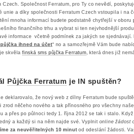
 Czech. Společnost Ferratum, pro Ty co nevědí, poskytuj
 unie a díky společnosti Ferratum Czech vstoupila i na č
tění mnoha informací budete podstatně chytřejší v obor
ešního finančního trhu a vybrat si ten nejvhodnější pro
avé informace včetně podmínek za jakých se sjednávají.
„
půjčka ihned na účet
“ no a samozřejmě Vám bude nabíd
 je skvěla
finská sms půjčka Ferratum
, která dnes již nem
ál
Půjčka Ferratum
je IN spuštěn?
se deklarovalo, že nový web z dílny Ferratum bude spuště
li zrod něčeho nového a tak přínosného pro všechny naše
u a přes po půlnoci tedy 1. října 2012 se tak i stalo. Kdy
ledný a každý si na něm najde své. Vyplnit
online žádost 
íme za neuvěřitelných 10 minut
od odeslání žádosti. Va