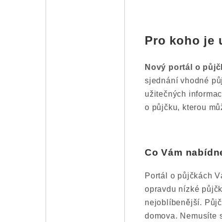
Pro koho je 
Nový portál o půj
sjednání vhodné pů
užitečných informac
o půjčku, kterou mů
Co Vám nabídne
Portál o půjčkách V
opravdu nízké půjčk
nejoblíbenější. Půj
domova. Nemusíte se