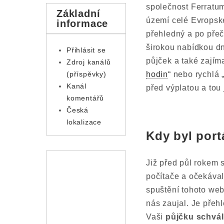
společnost Ferratum
Základní
území celé Evropské
informace
přehledný a po přeč
širokou nabídkou dn
Přihlásit se
půjček a také zajím
Zdroj kanálů
(příspěvky)
hodin
“ nebo rychlá 
Kanál
před výplatou a tou
komentářů
Česká
lokalizace
Kdy byl port
Již před půl rokem 
počítače a očekáva
spuštění tohoto web
nás zaujal. Je přeh
Vaši
půjčku schvál