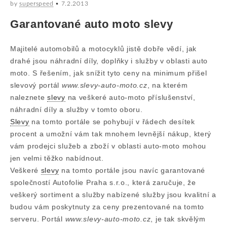
by
superspeed
•
7.2.2013
Garantované auto moto slevy
Majitelé automobilů a motocyklů jistě dobře vědí, jak
drahé jsou náhradní díly, doplňky i služby v oblasti auto
moto. S řešením, jak snížit tyto ceny na minimum přišel
slevový portál
www.slevy-auto-moto.cz
, na kterém
naleznete
slevy
na veškeré auto-moto příslušenství,
náhradní díly a služby v tomto oboru.
Slevy
na tomto portále se pohybují v řádech desítek
procent a umožní vám tak mnohem levnější nákup, který
vám prodejci služeb a zboží v oblasti auto-moto mohou
jen velmi těžko nabídnout.
Veškeré
slevy
na tomto portále jsou navíc garantované
společností Autofolie Praha s.r.o., která zaručuje, že
veškerý sortiment a služby nabízené služby jsou kvalitní a
budou vám poskytnuty za ceny prezentované na tomto
serveru. Portál
www.slevy-auto-moto.cz
, je tak skvělým