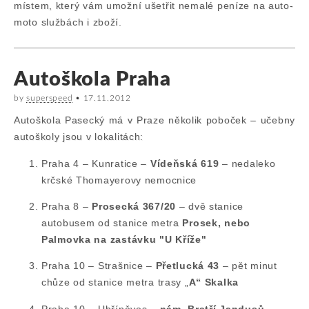
místem, který vám umožní ušetřit nemalé peníze na auto-
moto službách i zboží.
Autoškola Praha
by
superspeed
•
17.11.2012
Autoškola Pasecký má v Praze několik poboček – učebny
autoškoly jsou v lokalitách:
Praha 4 – Kunratice –
Vídeňská 619
– nedaleko
krčské Thomayerovy nemocnice
Praha 8 –
Prosecká 367/20
– dvě stanice
autobusem od stanice metra
Prosek, nebo
Palmovka na zastávku "U Kříže"
Praha 10 – Strašnice –
Přetlucká 43
– pět minut
chůze od stanice metra trasy „
A“ Skalka
Praha 10 – Uhříněves –
nám. Bratří Jandusů