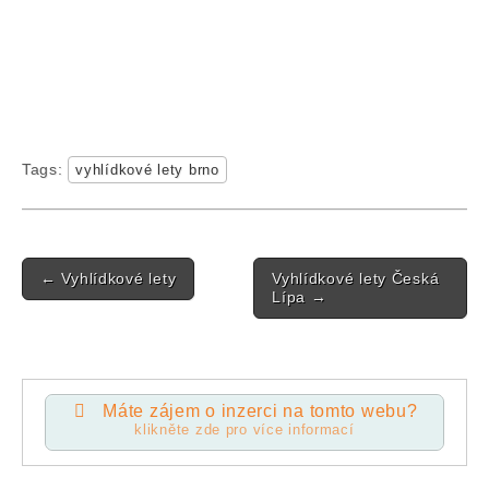
Tags:
vyhlídkové lety brno
Post navigation
←
Vyhlídkové lety
Vyhlídkové lety Česká
Lípa
→
Máte zájem o inzerci na tomto webu?
klikněte zde pro více informací