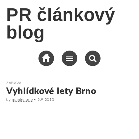
PR článkový
blog
ZÁBAVA
Vyhlídkové lety Brno
by
numberone
•
9.9.2013