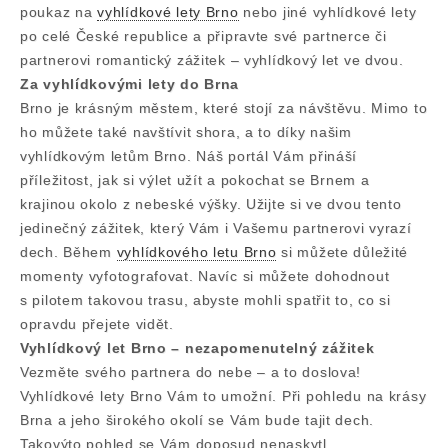
poukaz na
vyhlídkové lety Brno
nebo jiné vyhlídkové lety
po celé České republice a připravte své partnerce či
partnerovi romantický zážitek – vyhlídkový let ve dvou.
Za vyhlídkovými lety do Brna
Brno je krásným městem, které stojí za návštěvu. Mimo to
ho můžete také navštívit shora, a to díky našim
vyhlídkovým letům Brno. Náš portál Vám přináší
příležitost, jak si výlet užít a pokochat se Brnem a
krajinou okolo z nebeské výšky. Užijte si ve dvou tento
jedinečný zážitek, který Vám i Vašemu partnerovi vyrazí
dech. Během
vyhlídkového letu Brno
si můžete důležité
momenty vyfotografovat. Navíc si můžete dohodnout
s pilotem takovou trasu, abyste mohli spatřit to, co si
opravdu přejete vidět.
Vyhlídkový let Brno – nezapomenutelný zážitek
Vezměte svého partnera do nebe – a to doslova!
Vyhlídkové lety Brno Vám to umožní. Při pohledu na krásy
Brna a jeho širokého okolí se Vám bude tajit dech.
Takovýto pohled se Vám doposud nenaskytl,