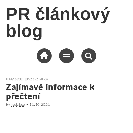
PR článkový
blog
FINANCE, EKONOMIKA
Zajímavé informace k
přečtení
by
redakce
•
11.10.2021