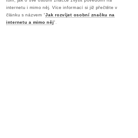
tom, jak o své osobní značce zvýšit povědomí na
internetu i mimo něj. Více informací si již přečtěte v
článku s názvem “
Jak rozvíjet osobní značku na
internetu a mimo něj
”.