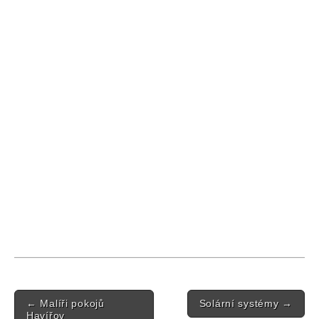
Post navigation
←
Malíři pokojů
Solární systémy
→
Havířov