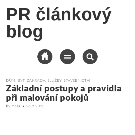
PR článkový
blog
DŮM, BYT, ZAHRADA
,
SLUŽBY
,
STAVEBNICTVÍ
Základní postupy a pravidla
při malování pokojů
by
maliri
•
26.2.2013