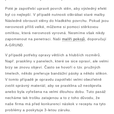
Poté je zapotřebí upravit povrch stěn, aby výsledný efekt
byl co nejlepší. V případě nutnosti oškrábat staré malby.
Následně obrousit stěny do hladkého povrchu. Pokud jsou
nerovnosti příliš velké, můžeme si pomoci stěrkovou
omítkou, která nerovnosti vyrovná. Nesmíme však nikdy
zapomenout na penetraci. Naši
malíři pokojů
, doporučují
A-GRUND.
V případě potřeby opravy větších a hlubších rozměrů.
Např. praskliny v panelech, které se sice opraví, ale velmi
brzy se znovu objeví. Často se hovoří o tzv. pružných
tmelech, někdo preferuje bandážní pásky a někdo silikon.
V tomto případě je opravdu zapotřebí velmi obezřetně
zvolit správný materiál, aby se prasklina už neobjevila
anebo byla vyřešena na velmi dlouhou dobu. Tuto pasáž
necháme tak trošku zatajenou a to z toho důvodu, že
naše firma má před konkurencí náskok v receptu na tyto
problémy a poskytuje 3-letou záruku.