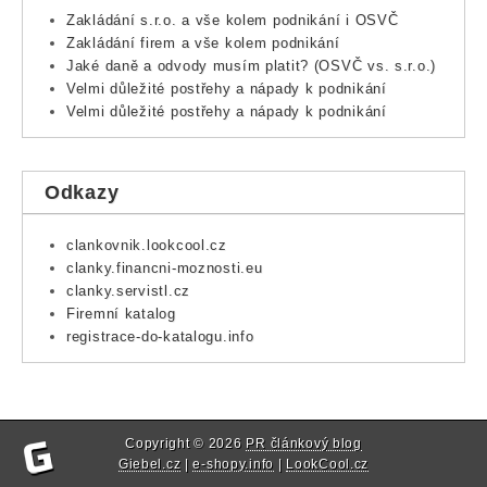
Zakládání s.r.o. a vše kolem podnikání i OSVČ
Zakládání firem a vše kolem podnikání
Jaké daně a odvody musím platit? (OSVČ vs. s.r.o.)
Velmi důležité postřehy a nápady k podnikání
Velmi důležité postřehy a nápady k podnikání
Odkazy
clankovnik.lookcool.cz
clanky.financni-moznosti.eu
clanky.servistl.cz
Firemní katalog
registrace-do-katalogu.info
Copyright © 2026
PR článkový blog
Giebel.cz
|
e-shopy.info
|
LookCool.cz