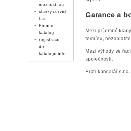
moznosti.eu
clanky.servist
Garance a b
l.cz
Firemní
Mezi příjemné klady
katalog
termínu, nezaplatít
registrace-
do-
Mezi výhody se řad
katalogu.info
společnosti.
Profi-kancelář s.r.