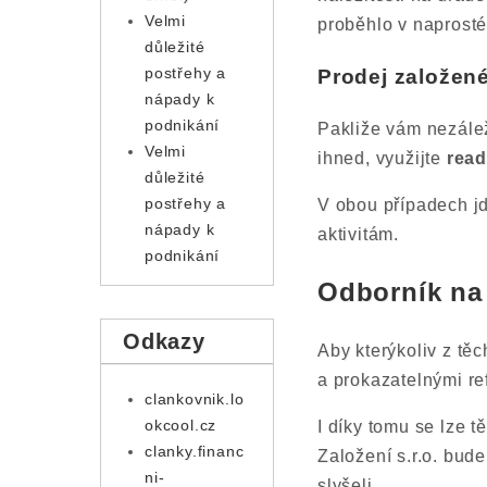
Velmi
proběhlo v naprost
důležité
postřehy a
Prodej založen
nápady k
podnikání
Pakliže vám nezálež
Velmi
ihned, využijte
read
důležité
postřehy a
V obou případech j
nápady k
aktivitám.
podnikání
Odborník na 
Odkazy
Aby kterýkoliv z těc
a prokazatelnými r
clankovnik.lo
okcool.cz
I díky tomu se lze t
clanky.financ
Založení s.r.o. bud
ni-
slyšeli.