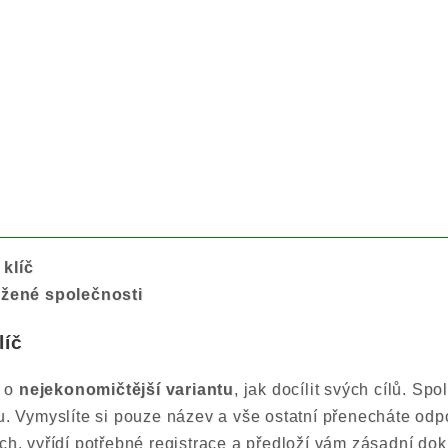
 klíč
ložené společnosti
líč
ě o
nejekonomičtější variantu
, jak docílit svých cílů. S
ru. Vymyslíte si pouze název a vše ostatní přenecháte odp
ech, vyřídí potřebné registrace a předloží vám zásadní dok