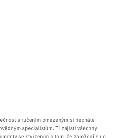
polečnost s ručením omezeným si necháte
ovědným specialistům. Ti zajistí všechny
umenty se stvrzením o tom, že založení s.r.o.