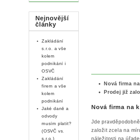
Nejnovější
články
Zakládání
s.r.o. a vše
kolem
podnikání i
OSVČ
Zakládání
Nová firma na
firem a vše
Prodej již za
kolem
podnikání
Nová firma na k
Jaké daně a
odvody
Jde pravděpodobn
musím platit?
založit zcela na mí
(OSVČ vs.
náležitosti na úřad
s.r.o.)