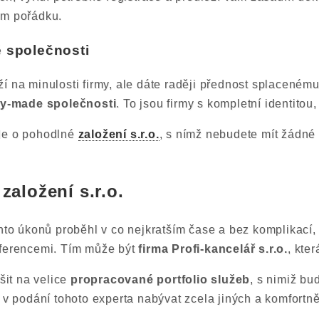
ém pořádku.
é společnosti
í na minulosti firmy, ale dáte raději přednost splacenému
y-made společnosti
. To jsou firmy s kompletní identito
de o pohodlné
založení s.r.o.
, s nímž nebudete mít žádné
založení s.r.o.
hto úkonů proběhl v co nejkratším čase a bez komplikací, 
eferencemi. Tím může být
firma Profi-kancelář s.r.o.
, kte
ěšit na velice
propracované portfolio služeb
, s nimiž bu
e v podání tohoto experta nabývat zcela jiných a komfortn