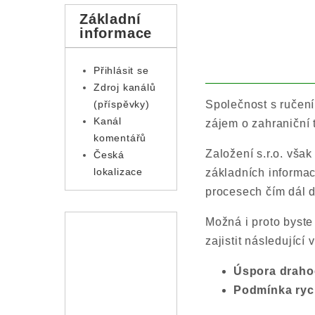
Základní
informace
Přihlásit se
Zdroj kanálů
Společnost s ručení
(příspěvky)
Kanál
zájem o zahraniční 
komentářů
Založení s.r.o. vša
Česká
lokalizace
základních informac
procesech čím dál d
Možná i proto byste
zajistit následující v
Úspora drah
Podmínka rych