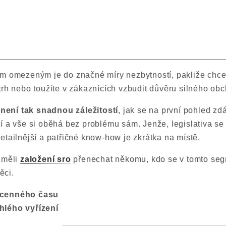
m omezeným je do značné míry nezbytností, pakliže chce
trh nebo toužíte v zákaznících vzbudit důvěru silného ob
k
není tak snadnou záležitostí
, jak se na první pohled zd
í a vše si oběhá bez problému sám. Jenže, legislativa se 
etailnější a patřičné know-how je zkrátka na místě.
 měli
založení sro
přenechat někomu, kdo se v tomto se
ěci.
ocenného času
lého vyřízení