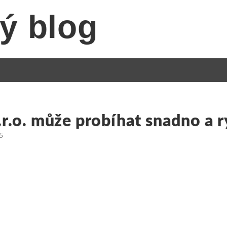
ý blog
.r.o. může probíhat snadno a r
5