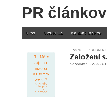
PR článkov
Úvod
Giebel.CZ
Kontakt, inzerce
Main menu
FINANCE, EKONOMIKA
Založení s
Máte
zájem o
by
redakce
•
22.5.201
inzerci
na tomto
webu?
klikněte
zde pro
více
informací