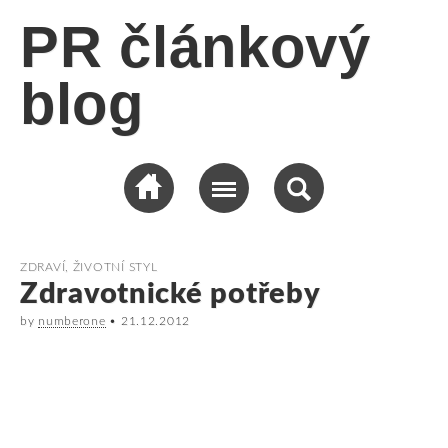
PR článkový
blog
ZDRAVÍ, ŽIVOTNÍ STYL
Zdravotnické potřeby
by
numberone
•
21.12.2012