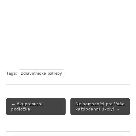
Tags:
zdravotnické potřeby
Post navigation
←
Akupresurní
Nejpomocníci pro Vaše
podložka
každodenní úkoly!
→