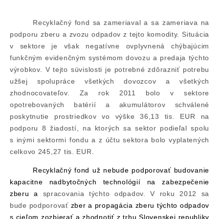
Recyklačný fond sa zameriaval a sa zameriava na
podporu zberu a zvozu odpadov z tejto komodity. Situácia
v sektore je však negatívne ovplyvnená chýbajúcim
funkčným evidenčným systémom dovozu a predaja týchto
výrobkov. V tejto súvislosti je potrebné zdôrazniť potrebu
užšej spolupráce všetkých dovozcov a všetkých
zhodnocovateľov. Za rok 2011 bolo v sektore
opotrebovaných batérií a akumulátorov
schválené
poskytnutie prostriedkov vo výške 36,13 tis. EUR na
podporu 8 žiadostí, na ktorých sa sektor podieľal spolu
s inými sektormi fondu a z účtu sektora bolo vyplatených
celkovo 245,27 tis. EUR.
Recyklačný fond už nebude podporovať budovanie
kapacitne nadbytočných technológií na zabezpečenie
zberu a
spracovania týchto odpadov. V roku 2012 sa
bude podporovať
zber a propagácia zberu týchto odpadov
s cieľom zozbierať a zhodnotiť z trhu Slovenskej republiky