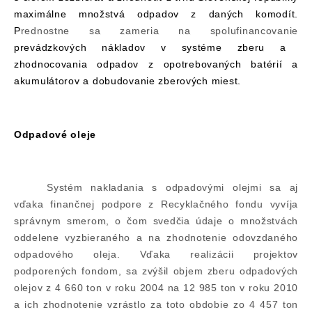
maximálne množstvá odpadov z daných komodít.
P
rednostne sa zameria na spolufinancovanie
prevádzkových nákladov v systéme zberu a
zhodnocovania odpadov z opotrebovaných batérií a
akumulátorov a dobudovanie zberových miest.
Odpadové oleje
Systém nakladania s odpadovými olejmi sa aj
vďaka finančnej podpore z Recyklačného fondu vyvíja
správnym smerom, o čom svedčia údaje o množstvách
oddelene vyzbieraného a na zhodnotenie odovzdaného
odpadového oleja. Vďaka realizácii projektov
podporených fondom, sa zvýšil objem zberu odpadových
olejov z 4 660 ton v roku 2004 na 12 985 ton v roku 2010
a ich zhodnotenie vzrástlo za toto obdobie zo 4 457 ton