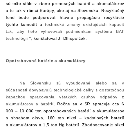
sú ešte stále v zbere prenosných batérií a akumulátorov
a to tak v rámci Európy, ako aj na Slovensku. Recyklačný
fond bude podporovať hlavne propagáciu recyklácie
týchto komodít a
technické zmeny existujúcich kapacít
tak, aby tieto vyhovovali podmienkam systému BAT
technológii
“, konštatoval J. Dlhopolček.
Opotrebované batérie a akumulátory
Na Slovensku sú vybudované alebo sa v
súčasnosti dovybavujú technologické celky s dostatočnou
kapacitou spracovania všetkých druhov odpadov z
akumulátorov a batérií.
Ročne sa v SR spracuje cca 6
000 – 10 000 ton opotrebovaných batérií a akumulátorov
s obsahom olova, 160 ton nikel – kadmiových batérií
a akumulátorov a 1,5 ton Hg batérií.
Z
hodnocovanie
nikel