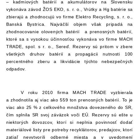
– kadmiových batérií a akumulátorov na Slovensku
vykonáva závod
ŽOS EKO, s. r. o., Vrútky a
Hg batérie sa
zbierajú a zhodnocujú vo firme Elektro Recycling, s. r. o.,
Banská Bystrica. Najväčší objem však pripadá na
zhodnocovanie
olovených batérií
a prenosných batérií,
ktoré sa s vysokou účinnosťou vykonáva vo firme
MACH
TRADE, spol. s r. o.
, Sereď.
Rezervy sú pritom v zbere
všetkých druhov batérií a propagácii nutnosti 100
percentného zberu a likvidácie týchto nebezpečných
odpadov.
V roku 2010 firma MACH TRADE vyzbierala
a zhodnotila aj viac ako 559 ton prenosných batérií. To je
viac ako 25 % z celkového množstva dovezeného do SR,
čím splnila SR svoj záväzok voči EÚ. Rezervy sú ešte u
niektorých dovozcov, ktorí si neplnia povinnosť dodať
materiálové listy pre potreby
recyklátorov,
predajcov, ktorí
zatiaľ nevytvorili odberné miesta a v uvedomení