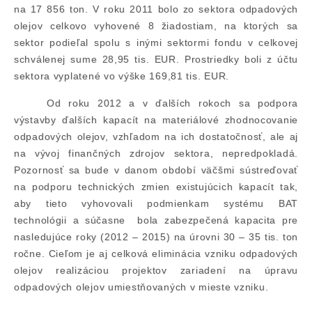
na 17 856 ton. V roku 2011 bolo zo sektora odpadových
olejov celkovo vyhovené 8 žiadostiam, na ktorých sa
sektor podieľal spolu s inými sektormi fondu v celkovej
schválenej sume 28,95 tis. EUR. Prostriedky boli z účtu
sektora vyplatené vo výške 169,81 tis. EUR.
Od roku 2012 a v ďalších rokoch sa podpora
výstavby ďalších kapacít na materiálové zhodnocovanie
odpadových olejov, vzhľadom na ich dostatočnosť, ale aj
na vývoj finančných zdrojov sektora, nepredpokladá.
Pozornosť sa bude v danom období väčšmi sústreďovať
na podporu technických zmien existujúcich kapacít tak,
aby tieto vyhovovali podmienkam systému BAT
technológii a súčasne
bola zabezpečená kapacita pre
nasledujúce roky (2012 – 2015) na úrovni 30 – 35 tis. ton
ročne. Cieľom je aj celková eliminácia vzniku odpadových
olejov realizáciou projektov zariadení na úpravu
odpadových olejov umiestňovaných v mieste vzniku.