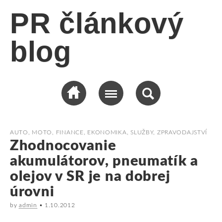
PR článkový
blog
AUTO, MOTO
,
FINANCE, EKONOMIKA
,
SLUŽBY
,
ZPRAVODAJSTVÍ
Zhodnocovanie
akumulátorov, pneumatík a
olejov v SR je na dobrej
úrovni
by
admin
•
1.10.2012