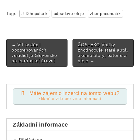
Tags:
J.Dlhopolcek
odpadove oleje
zber pneumatik
Post navigation
←
V likvidácii
ŽOS–EKO Vrútky
opotrebovaných
zhodnocuje staré autá,
vozidiel je Slovensko
akumulátory, batérie a
na európskej úrovni
oleje
→
Máte zájem o inzerci na tomto webu?
klikněte zde pro více informací
Základní informace
Přihlásit se