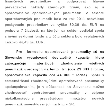
finančných prostriedkov a podporovať hlavne
prevádzkové náklady zberových firiem, ako aj u
spracovateľov opotrebovaných pneumatík. V sektore
opotrebovaných pneumatík bolo za rok 2011 schválené
poskytnutie prostriedkov vo výške 30,39 tis. EUR na
podporu 7 žiadostí, na ktorých sa sektor podieľal spolu
s inými sektormi fondu a z účtu sektora bolo vyplatených
celkovo 44,49 tis. EUR.
Pre
komoditu opotrebované pneumatiky sú na
Slovensku vybudované dostatočné kapacity, ktoré
zabezpečujú materiálové zhodnotenie všetkých
pneumatík uvedených na tento
trh (cca 29 000 t ročne,
spracovateľská kapacita cca 44 000 t ročne).
Spolu s
cementárňami zhodnocujúcimi opotrebované pneumatiky
spoluspaľovaním, je v súčasnosti na Slovensku možné
zhodnocovať opotrebované pneumatiky v objeme
niekoľkonásobne prevyšujúcom množstvo nových
pneumatík umiestňovaných na trhu v SR.