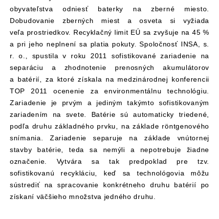
obyvateľstva odniesť baterky na zberné miesto.
Dobudovanie zberných miest a osveta si vyžiada
veľa prostriedkov. Recyklačný limit EÚ sa zvyšuje na 45 %
a pri jeho neplnení sa platia pokuty. Spoločnosť INSA, s.
r. o., spustila v roku 2011 sofistikované zariadenie na
separáciu a zhodnotenie prenosných akumulátorov
a batérií, za ktoré získala na medzinárodnej konferencii
TOP 2011 ocenenie za environmentálnu technológiu.
Zariadenie je prvým a jediným takýmto sofistikovaným
zariadením na svete. Batérie sú automaticky triedené,
podľa druhu základného prvku, na základe röntgenového
snímania. Zariadenie separuje na základe vnútornej
stavby batérie, teda sa nemýli a nepotrebuje žiadne
označenie. Vytvára sa tak predpoklad pre tzv.
sofistikovanú recykláciu, keď sa technológovia môžu
sústrediť na spracovanie konkrétneho druhu batérií po
získaní väčšieho množstva jedného druhu.