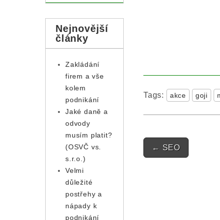
Nejnovější
články
Zakládání
firem a vše
kolem
Tags:
akce
goji
podnikání
Jaké daně a
odvody
musím platit?
Post navigatio
(OSVČ vs.
←
SEO
s.r.o.)
Velmi
důležité
postřehy a
nápady k
podnikání