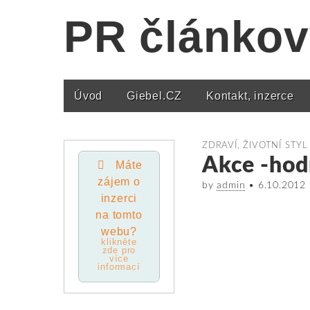
PR článkov
Úvod
Giebel.CZ
Kontakt, inzerce
Main menu
ZDRAVÍ, ŽIVOTNÍ STYL
Akce -ho
Máte
zájem o
by
admin
•
6.10.2012
inzerci
na tomto
webu?
klikněte
zde pro
více
informací