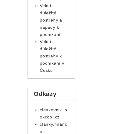
Velmi
důležité
postřehy a
nápady k
podnikání
Velmi
důležité
postřehy k
podnikání v
Česku
Odkazy
clankovnik.lo
okcool.cz
clanky.financ
ni-