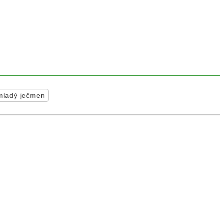
mladý ječmen
n