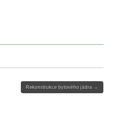
Rekonstrukce bytového jádra
→