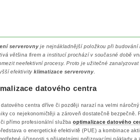
zení serverovny
je nejnákladnější položkou při budování 
ivá většina firem a institucí prochází v současné době vn
 omezit neefektivní procesy. Proto je užitečné zanalyzovat
šší efektivity
klimatizace serverovny
.
malizace datového centra
datového centra dříve či později narazí na velmi náročný 
niky co nejekonomičtěji a zároveň dostatečně bezpečně. 
 či přímo profesionální služba
optimalizace datového ce
 představa o energetické efektivitě (PUE) a kombinace akt
třebné účinnosti s přijatelnými pořizovacími náklady a z