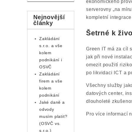
ekonomického provo
serverovny „na míru
Nejnovější
kompletní integrace 
články
Šetrné k živ
Zakládání
s.r.o. a vše
Green IT má za cíl s
kolem
jak při nové instala
podnikání i
omezit použití rizik
OSVČ
po likvidaci ICT a 
Zakládání
firem a vše
Všechny služby jak
kolem
datových center, in
podnikání
dlouholeté zkušenos
Jaké daně a
odvody
Pro více informací 
musím platit?
(OSVČ vs.
s.r.o.)