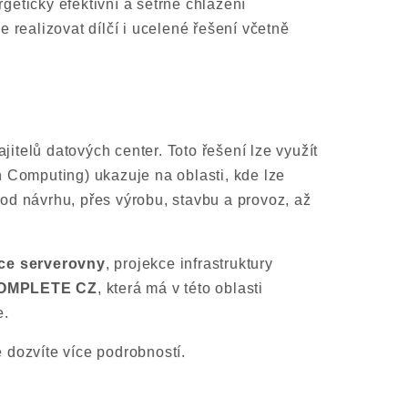
ticky efektivní a šetrné chlazení
 realizovat dílčí i ucelené řešení včetně
jitelů datových center. Toto řešení lze využít
 Computing) ukazuje na oblasti, kde lze
o od návrhu, přes výrobu, stavbu a provoz, až
ace serverovny
, projekce infrastruktury
OMPLETE CZ
, která má v této oblasti
e.
e dozvíte více podrobností.