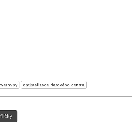
erverovny
optimalizace datového centra
n
líčky