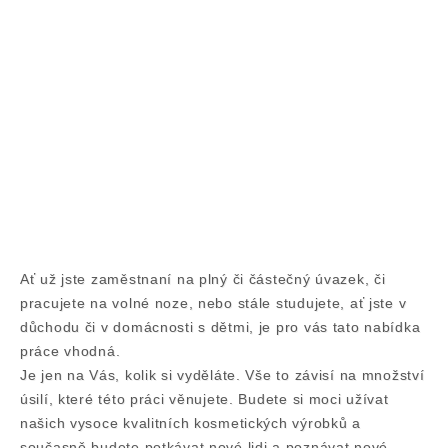
Ať už jste zaměstnaní na plný či částečný úvazek, či
pracujete na volné noze, nebo stále studujete, ať jste v
důchodu či v domácnosti s dětmi, je pro vás tato nabídka
práce vhodná.
Je jen na Vás, kolik si vyděláte. Vše to závisí na množství
úsilí, které této práci věnujete. Budete si moci užívat
našich vysoce kvalitních kosmetických výrobků a
současně budete potkávat nové lidi a poznávat nové