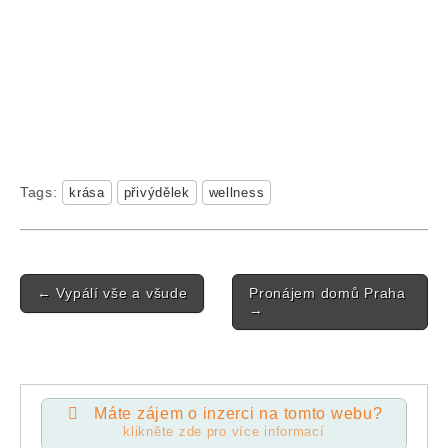
Tags:
krása
přivýdělek
wellness
Post navigation
←
Vypálí vše a všude
Pronájem domů Praha
→
Máte zájem o inzerci na tomto webu?
klikněte zde pro více informací