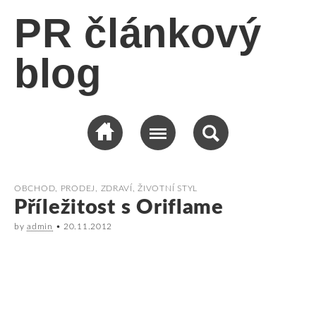
PR článkový
blog
OBCHOD, PRODEJ
,
ZDRAVÍ, ŽIVOTNÍ STYL
Příležitost s Oriflame
by
admin
•
20.11.2012