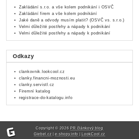
Zakládání s.r.o. a vše kolem podnikání i OSVČ
Zakládání firem a vše kolem podnikání
Jaké daně a odvody musím platit? (OSVČ vs. s.r.o.)
Velmi důležité postřehy a nápady k podnikání
Velmi důležité postřehy a nápady k podnikání
Odkazy
clankovnik.lookcool.cz
clanky.financni-moznosti.eu
clanky.servistl.cz
Firemní katalog
registrace-do-katalogu.info
Copyright © 2026
PR článkový blog
Giebel.cz
|
e-shopy.info
|
LookCool.cz