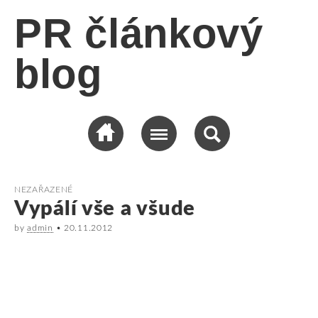
PR článkový
blog
NEZAŘAZENÉ
Vypálí vše a všude
by
admin
•
20.11.2012