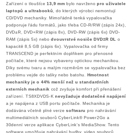
Zařízení o tloušťce
13,9 mm
bylo navrženo
pro uživatele
laptopů a ultrabooků
, do kterých výrobci nemontují
CD/DVD mechaniky. Mimořádně tenká vypalovačka
podporuje řádu formátů, jako třeba CD-R/RW (zápis 24x),
DVD±R, DVD+RW (zápis 8x), DVD-RW (zápis 6x) DVD-
RAM (zápis 5x) nebo
dvouvrstvé nosiče DVD±R DL
o
kapacitě 8,5 GB (zápis 6x). Vypalovačka od firmy
TRANSCEND je perfektním doplňkem pro přenosné
počítače, které nejsou vybaveny optickou mechanikou.
Díky svému tvaru a malým rozměrům se vypalovačka bez
problému vejde do tašky nebo batohu.
Hmotnost
mechaniky je o 44% menší než u standardních
externích mechanik
což zvyšuje komfort při přenášení
zařízení. TS8XDVDS-K
nevyžaduje dodatečné napájení
a je napájena z USB portu počítače. Mechanika je
dodávána včetně plné verze
softwaru
pro nahrávání
multimediálních souborů CyberLink® Power2Go a
30denní verze aplikace CyberLink’s MediaShow. Tento
software umožňuje nahrávání hudby, video souborů,