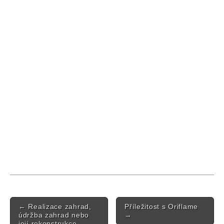
Post navigation
←
Realizace zahrad,
Příležitost s Oriflame
údržba zahrad nebo
→
její rekonstrukce