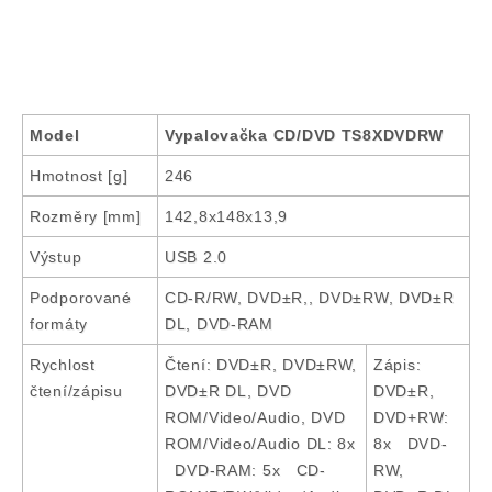
Model
Vypalovačka CD/DVD TS8XDVDRW
Hmotnost [g]
246
Rozměry [mm]
142,8x148x13,9
Výstup
USB 2.0
Podporované
CD-R/RW, DVD±R,, DVD±RW, DVD±R
formáty
DL, DVD-RAM
Rychlost
Čtení: DVD±R, DVD±RW,
Zápis:
čtení/zápisu
DVD±R DL, DVD
DVD±R,
ROM/Video/Audio, DVD
DVD+RW:
ROM/Video/Audio DL: 8x
8x DVD-
DVD-RAM: 5x CD-
RW,