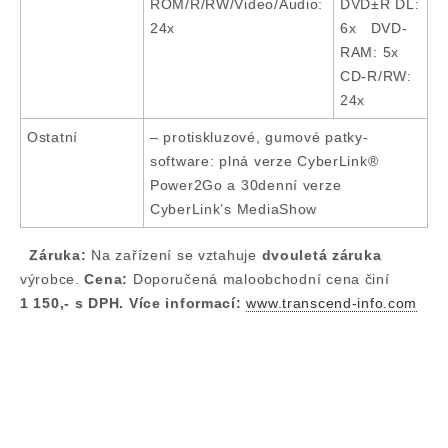
ROM/R/RW/Video/Audio:
DVD±R DL:
24x
6x DVD-
RAM: 5x
CD-R/RW:
24x
Ostatní
– protiskluzové, gumové patky-
software: plná verze CyberLink®
Power2Go a 30denní verze
CyberLink’s MediaShow
Záruka:
Na zařízení se vztahuje
dvouletá záruka
výrobce.
Cena:
Doporučená maloobchodní cena činí
1 150,- s DPH.
Více informací:
www.transcend-info.com