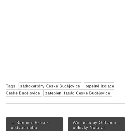
Tags:
sádrokartóny České Budějovice
tepelné izolace
České Budějovice
zateplení fasád České Budějovice
Post navigation
←
Banners Broker
Wellness by Oriflame –
podvod nebo
polévky Natural