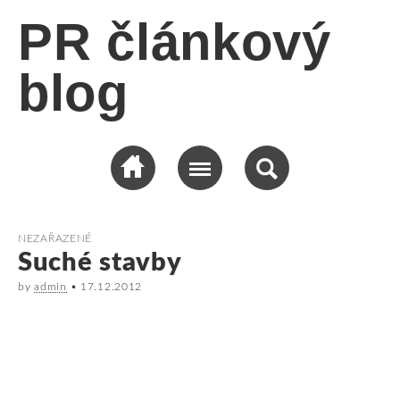
PR článkový
blog
NEZAŘAZENÉ
Suché stavby
by
admin
•
17.12.2012