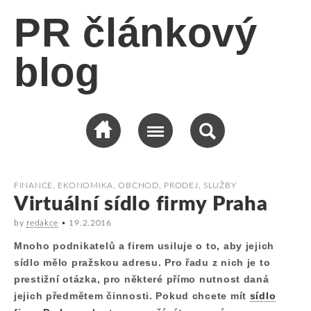
PR článkový
blog
FINANCE, EKONOMIKA
,
OBCHOD, PRODEJ
,
SLUŽBY
Virtuální sídlo firmy Praha
by
redakce
•
19.2.2016
Mnoho podnikatelů a firem usiluje o to, aby jejich
sídlo mělo pražskou adresu. Pro řadu z nich je to
prestižní otázka, pro některé přímo nutnost daná
jejich předmětem činnosti. Pokud chcete mít
sídlo