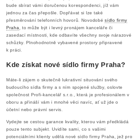
bude sbírat vámi doručenou korespondenci, jíž vám
jednou za čas přepošle. Dopřávat si lze také
přesměrování telefonních hovorů. Novodobé
sídlo firmy
Praha
, to může být i levný pronájem kanceláře či
zasedací místnosti, kde odbavíte všechny svoje nárazové
schůzky. Plnohodnotně vybavené prostory připravené
k práci.
Kde získat nové sídlo firmy Praha?
Máte-li zájem o skutečně lukrativní situování svého
budoucího sídla firmy a s ním spojené služby, oslovte
společnost Profi-kancelář s.r.o., která je profesionálem v
oboru a přináší vám i mnohé věci navíc, ať už jde o
účetní nebo právní servis.
Vydejte se cestou garance kvality, kterou vám předkládá
pouze tento subjekt. Uvidíte sami, co s vašimi
potenciálními klienty udělá nové sídlo firmy Praha, jež pro