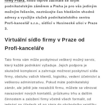
firmy Praha
, nebo teprve začínáte se svým
podnikatelským záměrem a Praha je pro vás jediným
možným řešením, neztrácejte čas hledáním vhodné
adresy a využijte služeb podnikatelského centra
Profi-kancelář s.r.o., sídlící v Husinecké ulici v Praze
3.
Virtuální sídlo firmy v Praze od
Profi-kanceláře
Tato firma vám může poskytnout veškerý možný servis,
který každé podnikání vyžaduje. Jejich podpora je
skutečně komplexní a zahrnuje možnost poskytnutí sídla
firmy, obsluhu vašich klientů, logistiku, vedení účetnictví a
veškerou administrativu. Pokud máte podnikatelský
záměr, ale ještě jste nezaložili firmu, můžete se věnovat
navazování nových kontaktů, průzkumu trhu a dalším
činnostem a založení firmy včetně všech formalit, od
jednání na úřadech až po zápis do obchodního rejstříku