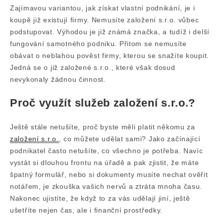
Zajímavou variantou, jak získat vlastní podnikání, je i
koupě již existují firmy. Nemusíte založení s.r.o. vůbec
podstupovat. Výhodou je již známá značka, a tudíž i delší
fungování samotného podniku. Přitom se nemusíte
obávat o neblahou pověst firmy, kterou se snažíte koupit.
Jedná se o již založené s.r.o., které však dosud
nevykonaly žádnou činnost.
Proč využít služeb založení s.r.o.?
Ještě stále netušíte, proč byste měli platit někomu za
založení s.r.o.
, co můžete udělat sami? Jako začínající
podnikatel často netušíte, co všechno je potřeba. Navíc
vystát si dlouhou frontu na úřadě a pak zjistit, že máte
špatný formulář, nebo si dokumenty musíte nechat ověřit
notářem, je zkouška vašich nervů a ztráta mnoha času.
Nakonec ujistíte, že když to za vás udělají jiní, ještě
ušetříte nejen čas, ale i finanční prostředky.