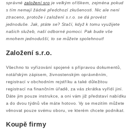
správné
založení sro
je velkým oříškem, zejména pokud
s tím nemají žádné předchozí zkušenosti. Nic ale není
ztraceno, protože i založení s.r.o. se dá provést
jednoduše. Jak, ptáte se? Stačí, když k tomu využijete
našich služeb, naší odborné pomoci. Pak bude vše
mnohem jednodušší, to se můžete spolehnout!
Založení s.r.o.
Všechno to vyřizování spojené s přípravou dokumentů,
notářským zápisem, živnostenským oprávněním,
registrací v obchodním rejstříku a také důležitou
registrací na finančním úřadě, za vás zkrátka vyřídí jiní.
Dáte jim pouze instrukce, a oni vám již představí nabídku
a do dvou týdnů vše máte hotovo. Vy se mezitím můžete
věnovat pouze svému oboru, ve kterém chcete podnikat.
Koupě firmy