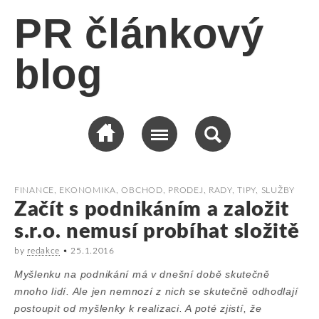
PR článkový
blog
FINANCE, EKONOMIKA
,
OBCHOD, PRODEJ
,
RADY, TIPY
,
SLUŽBY
Začít s podnikáním a založit
s.r.o. nemusí probíhat složitě
by
redakce
•
25.1.2016
Myšlenku na podnikání má v dnešní době skutečně
mnoho lidí. Ale jen nemnozí z nich se skutečně odhodlají
postoupit od myšlenky k realizaci. A poté zjistí, že