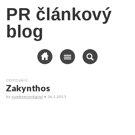
PR článkový
blog
CESTOVÁNÍ
Zakynthos
by
numberonedigital
•
26.1.2013