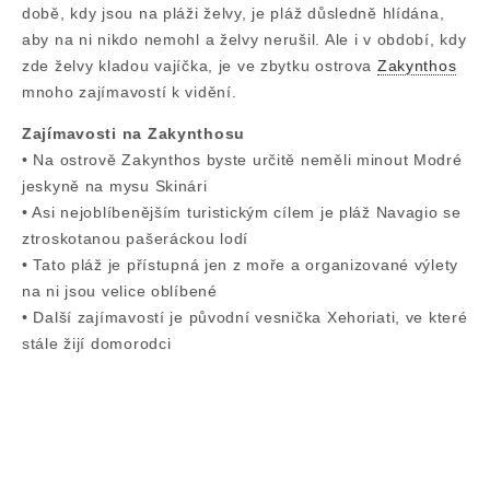
době, kdy jsou na pláži želvy, je pláž důsledně hlídána,
aby na ni nikdo nemohl a želvy nerušil. Ale i v období, kdy
zde želvy kladou vajíčka, je ve zbytku ostrova
Zakynthos
mnoho zajímavostí k vidění.
Zajímavosti na Zakynthosu
• Na ostrově Zakynthos byste určitě neměli minout Modré
jeskyně na mysu Skinári
• Asi nejoblíbenějším turistickým cílem je pláž Navagio se
ztroskotanou pašeráckou lodí
• Tato pláž je přístupná jen z moře a organizované výlety
na ni jsou velice oblíbené
• Další zajímavostí je původní vesnička Xehoriati, ve které
stále žijí domorodci