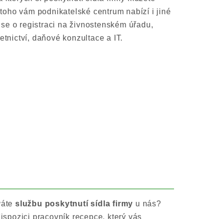
 toho vám podnikatelské centrum nabízí i jiné
á se o registraci na živnostenském úřadu,
etnictví, daňové konzultace a IT.
váte
službu poskytnutí sídla firmy
u nás?
dispozici pracovník recepce, který vás