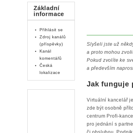
Základní
informace
Přihlásit se
Zdroj kanálů
Slyšeli jste už něk
(příspěvky)
Kanál
a proto mohou zvolit
komentářů
Pokud zvolíte ke své
Česká
a především naprost
lokalizace
Jak funguje 
Virtuální kancelář j
zde být osobně přít
centrum Profi-kance
pro jednání s partn
či obsluhou. Podnik