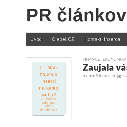
PR článkov
Úvod
Giebel.CZ
Kontakt, inzerce
Main menu
FINANCE, EKONOMIKA
Zaujala vá
Máte
zájem o
by
profi.kancelar@gma
inzerci
na tomto
webu?
klikněte
zde pro
více
informací