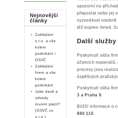
upozorní na přícho
přeposlat nebo jej 
Nejnovější
články
vyzvedávat osobně n
též expres ihned. S
Zakládání
Další služby
s.r.o. a vše
kolem
podnikání i
Poskytnutí sídla fi
OSVČ
účetních materiálů,
Zakládání
procesy jsou realiz
firem a vše
úspěšných pražských
kolem
podnikání
Poskytnutí sídla fir
Jaké daně a
3 a Praha 9
.
odvody
musím platit?
Bližší informace o 
(OSVČ vs.
880 110
.
s.r.o.)