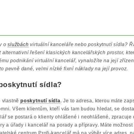
dy o
službách
virtuální kanceláře nebo poskytnutí sídla? Ř
 alternativní řešení klasických kancelářských prostor, kter
mu podnikání virtuální kancelář, vynaložíte na její zříze
o pevně dané, velmi nízké fixní náklady na její provoz.
poskytnutí sídla?
e vlastně
poskytnutí sídla
. Je to adresa, kterou máte zap
omni. Všem klientům, kteří vás tam budou hledat, se dost
lář se postará o klienty ohlášené i neohlášené, zpracuje
ery a úřady i kancelář na porady a přípravy. Máte možnost
atelské centrum Profi-kancelář má na výběr více adres, na