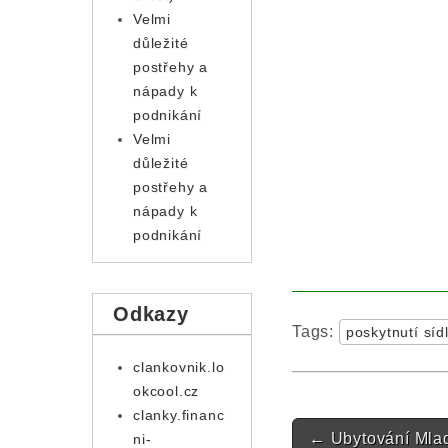
Velmi
důležité
postřehy a
nápady k
podnikání
Velmi
důležité
postřehy a
nápady k
podnikání
Odkazy
Tags:
poskytnutí síd
clankovnik.lo
okcool.cz
clanky.financ
Post navigatio
←
Ubytování Mla
ni-