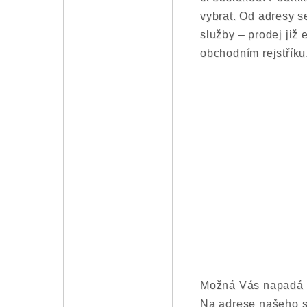
vybrat. Od adresy s
služby – prodej již 
obchodním rejstříku
Možná Vás napadá ot
Na adrese našeho sí