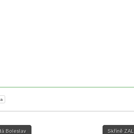
la
n
dá Boleslav
Skříně ZAL