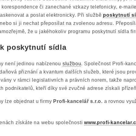
d korespondence či zanechané vzkazy telefonicky, e-mai
naskenovat a poslat elektronicky. Při službě
poskytnutí sí
ebo si ji nechat přeposílat na zvolenou adresu. Přeposíl
amozřejmě, že u jakéhokoliv programu poskytnutí sídla fir
 k poskytnutí sídla
rmy není jedinou nabízenou
službou
. Společnost Profi-kanc
 daňová přiznání a kvantum dalších služeb, které jsou pr
ovány v rámci legislativních a právních norem, takže nap
 podnikatelů, kteří díky své zvučné adrese získali příze
my lze objednat u firmy
Profi-kancelář s.r.o.
a rovnou využí
cenách získáte na webu společnosti
www.profi-kancelar.