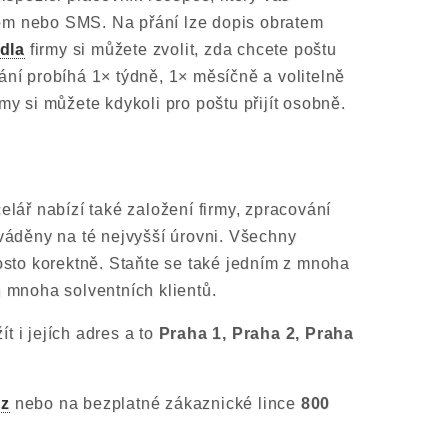
lem nebo SMS. Na přání lze dopis obratem
dla
firmy si můžete zvolit, zda chcete poštu
ání probíhá 1× týdně, 1× měsíčně a volitelně
my si můžete kdykoli pro poštu přijít osobně.
elář nabízí také založení firmy, zpracování
ováděny na té nejvyšší úrovni. Všechny
rosto korektně. Staňte se také jedním z mnoha
ň mnoha solventních klientů.
t i jejích adres a to
Praha 1, Praha 2, Praha
cz
nebo na bezplatné zákaznické lince
800