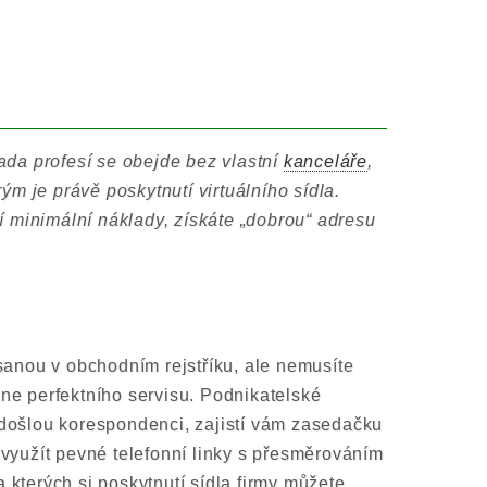
ada profesí se obejde bez vlastní
kanceláře
,
ým je právě poskytnutí virtuálního sídla.
ní minimální náklady, získáte „dobrou“ adresu
sanou v obchodním rejstříku, ale nemusíte
ane perfektního servisu. Podnikatelské
 došlou korespondenci, zajistí vám zasedačku
 využít pevné telefonní linky s přesměrováním
 kterých si poskytnutí sídla firmy můžete