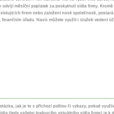
e odvíjí měsíční poplatek za poskytnutí sídla firmy. Kromě
existujících firem nebo založení nové společnosti, postar
, finančním úřadu. Navíc můžete využít i služeb vedení úč
ázka, jak je to s příchozí poštou či vzkazy, pokud využí
dla (tedy vašeho budoucího virtuálního sídla firmy) je k 