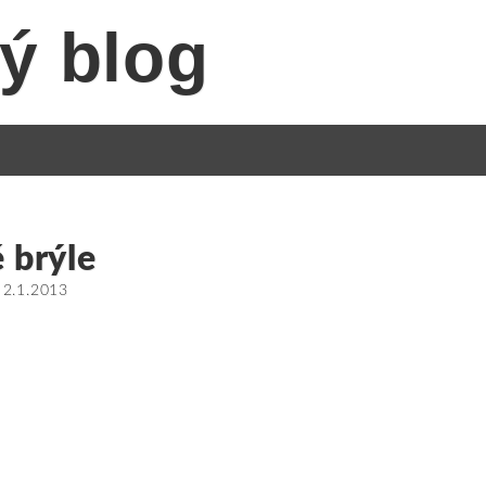
ý blog
 brýle
•
2.1.2013