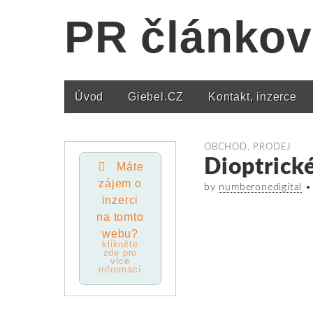
PR článkov
Úvod
Giebel.CZ
Kontakt, inzerce
Main menu
OBCHOD, PRODEJ
Dioptrické
Máte
zájem o
by
numberonedigital
inzerci
na tomto
webu?
klikněte
zde pro
více
informací