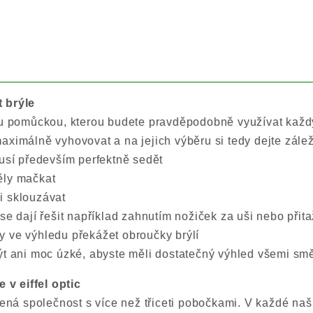
 brýle
ou pomůckou, kterou budete pravděpodobně využívat každý
aximálně vyhovovat a na jejich výběru si tedy dejte zálež
musí především perfektně sedět
ěly mačkat
i sklouzávat
 se dají řešit například zahnutím nožiček za uši nebo při
 ve výhledu překážet obroučky brýlí
ýt ani moc úzké, abyste měli dostatečný výhled všemi sm
e v eiffel optic
dená společnost s více než třiceti pobočkami. V každé naš