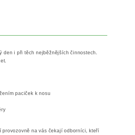
 den i při těch nejběžnějších činnostech.
et.
tažením paciček k nosu
ěry
í provozovně na vás čekají odborníci, kteří