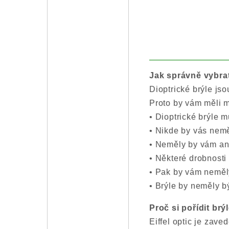
Jak správně vybrat
Dioptrické brýle js
Proto by vám měli m
• Dioptrické brýle 
• Nikde by vás nem
• Neměly by vám an
• Některé drobnosti
• Pak by vám neměly
• Brýle by neměly b
Proč si pořídit brýl
Eiffel optic je zave