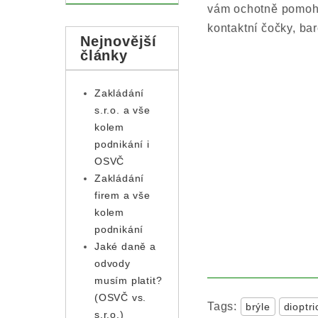
vám ochotně pomoho
kontaktní čočky, ba
Nejnovější
články
Zakládání
s.r.o. a vše
kolem
podnikání i
OSVČ
Zakládání
firem a vše
kolem
podnikání
Jaké daně a
odvody
musím platit?
(OSVČ vs.
Tags:
brýle
dioptri
s.r.o.)