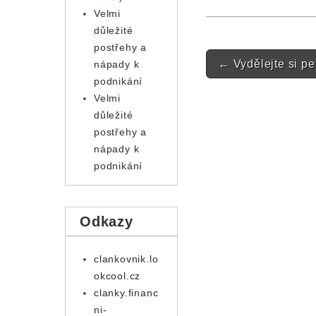
Velmi
důležité
postřehy a
Post navigatio
←
Vydělejte si pe
nápady k
podnikání
Velmi
důležité
postřehy a
nápady k
podnikání
Odkazy
clankovnik.lo
okcool.cz
clanky.financ
ni-