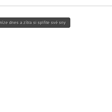
n
níze dnes a zítra si splňte své sny